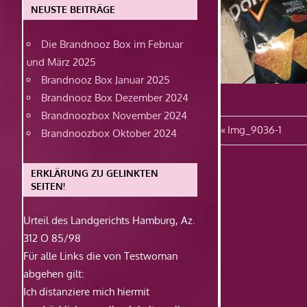
NEUSTE BEITRÄGE
Die Brandnooz Box im Februar
und März 2025
Brandnooz Box Januar 2025
Brandnooz Box Dezember 2024
Brandnoozbox November 2024
Beitragsn
Vorheriger
Img_9036-1
Brandnoozbox Oktober 2024
Beitrag:
ERKLÄRUNG ZU GELINKTEN
SEITEN!
Urteil des Landgerichts Hamburg, Az.
312 O 85/98
Für alle Links die von Testwoman
abgehen gilt:
Ich distanziere mich hiermit