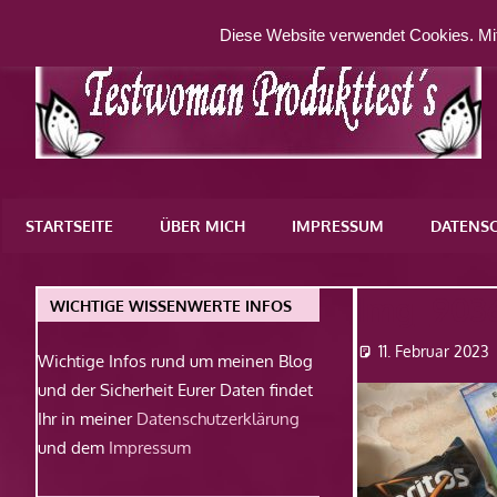
Zum
Diese Website verwendet Cookies. Mit
Inhalt
springen
Eine
weitere
STARTSEITE
ÜBER MICH
IMPRESSUM
DATENS
WordPress-
Website
Img_9036
WICHTIGE WISSENWERTE INFOS
11. Februar 2023
Wichtige Infos rund um meinen Blog
und der Sicherheit Eurer Daten findet
Ihr in meiner
Datenschutzerklärung
und dem
Impressum