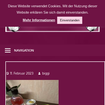
Zum
Diese Website verwendet Cookies. Mit der Nutzung dieser
Inhalt
Website erklären Sie sich damit einverstanden.
springen
Mehr Informationen
Einverstanden
Eine
weitere
NAVIGATION
WordPress-
Website
IMG_9038-1
11. Februar 2023
biggi