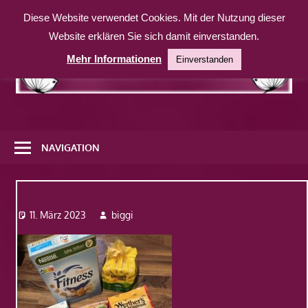
Zum
Diese Website verwendet Cookies. Mit der Nutzung dieser
Inhalt
Website erklären Sie sich damit einverstanden.
springen
Mehr Informationen
Einverstanden
Eine
weitere
NAVIGATION
WordPress-
Website
Img_9483
11. März 2023
biggi