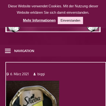
Zum
Diese Website verwendet Cookies. Mit der Nutzung dieser
Inhalt
Website erklären Sie sich damit einverstanden.
springen
Mehr Informationen
Einverstanden
Eine
weitere
NAVIGATION
WordPress-
Website
Img_9940
6. März 2021
biggi