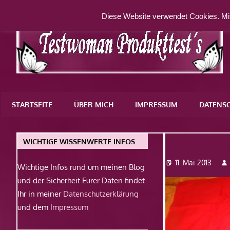
Zum
Diese Website verwendet Cookies. Mit
Inhalt
springen
Eine
weitere
STARTSEITE
ÜBER MICH
IMPRESSUM
DATENS
WordPress-
Website
Dsc0792
WICHTIGE WISSENWERTE INFOS
11. Mai 2013
Wichtige Infos rund um meinen Blog
und der Sicherheit Eurer Daten findet
Ihr in meiner
Datenschutzerklärung
und dem
Impressum