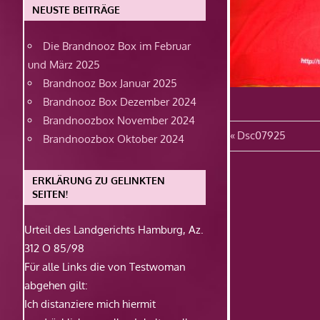
NEUSTE BEITRÄGE
Die Brandnooz Box im Februar
und März 2025
Brandnooz Box Januar 2025
Brandnooz Box Dezember 2024
Brandnoozbox November 2024
Beitragsn
Vorheriger
Dsc07925
Brandnoozbox Oktober 2024
Beitrag:
ERKLÄRUNG ZU GELINKTEN
SEITEN!
Urteil des Landgerichts Hamburg, Az.
312 O 85/98
Für alle Links die von Testwoman
abgehen gilt:
Ich distanziere mich hiermit