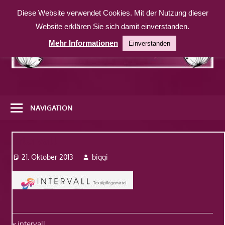
Zum
Diese Website verwendet Cookies. Mit der Nutzung dieser
Inhalt
Website erklären Sie sich damit einverstanden.
springen
Mehr Informationen
Einverstanden
Eine
weitere
NAVIGATION
WordPress-
Website
intervall
21. Oktober 2013
biggi
Vorheriger
intervall