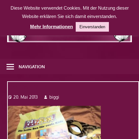
Zum
Diese Website verwendet Cookies. Mit der Nutzung dieser
Inhalt
Website erklären Sie sich damit einverstanden.
springen
Mehr Informationen
Einverstanden
Eine
weitere
NAVIGATION
WordPress-
Website
Dsc08206
20. Mai 2013
biggi