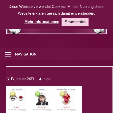
Zum
Diese Website verwendet Cookies. Mit der Nutzung dieser
Inhalt
Website erklären Sie sich damit einverstanden.
springen
Mehr Informationen
Einverstanden
Eine
weitere
NAVIGATION
WordPress-
Website
Auswahl
13. Januar 2013
biggi