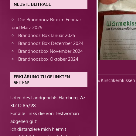
NEUSTE BEITRÄGE
Die Brandnooz Box im Februar
und März 2025
Brandnooz Box Januar 2025
Brandnooz Box Dezember 2024
Brandnoozbox November 2024
Brandnoozbox Oktober 2024
ERKLÄRUNG ZU GELINKTEN
Beitragsn
Vorheriger
Kirschkernkissen
SEITEN!
Beitrag:
Urteil des Landgerichts Hamburg, Az.
312 O 85/98
Für alle Links die von Testwoman
abgehen gilt:
Ich distanziere mich hiermit