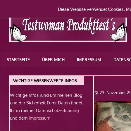
Zum
Diese Website verwendet Cookies. Mit
Inhalt
springen
Eine
weitere
STARTSEITE
ÜBER MICH
IMPRESSUM
DATENS
WordPress-
Website
Kirschker
WICHTIGE WISSENWERTE INFOS
23. November 20
Wichtige Infos rund um meinen Blog
und der Sicherheit Eurer Daten findet
Ihr in meiner
Datenschutzerklärung
und dem
Impressum