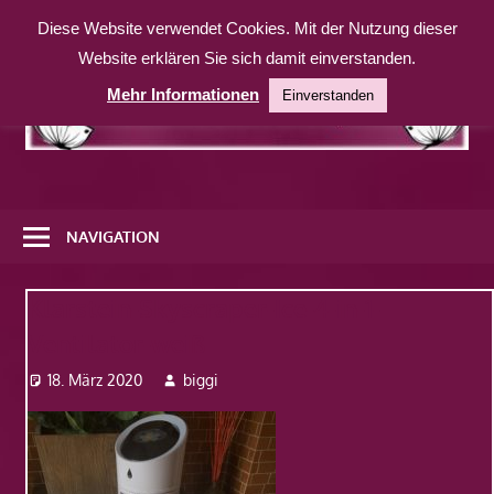
Zum
Diese Website verwendet Cookies. Mit der Nutzung dieser
Inhalt
Website erklären Sie sich damit einverstanden.
springen
Mehr Informationen
Einverstanden
Eine
weitere
NAVIGATION
WordPress-
Website
Klarstein-Skyscraper-Ice-4-in-1-
Ventilator-weiß
18. März 2020
biggi