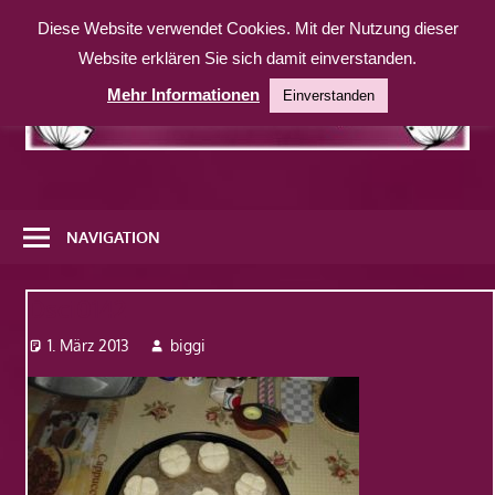
Zum
Diese Website verwendet Cookies. Mit der Nutzung dieser
Inhalt
Website erklären Sie sich damit einverstanden.
springen
Mehr Informationen
Einverstanden
Eine
weitere
NAVIGATION
WordPress-
Website
Dsci0142
1. März 2013
biggi