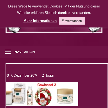
Zum
Diese Website verwendet Cookies. Mit der Nutzung dieser
Inhalt
Website erklären Sie sich damit einverstanden.
springen
Mehr Informationen
Einverstanden
Eine
weitere
NAVIGATION
WordPress-
Website
Kneipp-Gewinnset-3
7. Dezember 2019
biggi