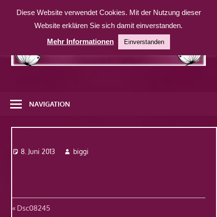
Zum
Diese Website verwendet Cookies. Mit der Nutzung dieser
Inhalt
Website erklären Sie sich damit einverstanden.
springen
Mehr Informationen
Einverstanden
Eine
weitere
NAVIGATION
WordPress-
Website
Dsc08245
8. Juni 2013
biggi
Beitragsnavigation
Vorheriger
Dsc08245