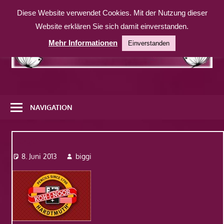
Zum
Diese Website verwendet Cookies. Mit der Nutzung dieser
Inhalt
Website erklären Sie sich damit einverstanden.
springen
Mehr Informationen
Einverstanden
Eine
weitere
NAVIGATION
WordPress-
Website
Logo
8. Juni 2013
biggi