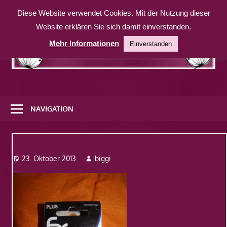
Zum
Diese Website verwendet Cookies. Mit der Nutzung dieser
Inhalt
Website erklären Sie sich damit einverstanden.
springen
Mehr Informationen
Einverstanden
Eine
weitere
NAVIGATION
WordPress-
Website
Korrekturroller
23. Oktober 2013
biggi