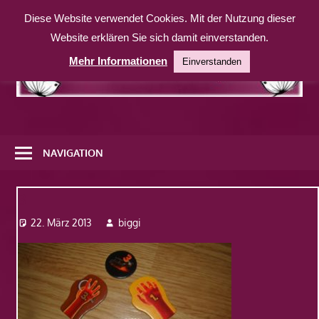
Zum
Diese Website verwendet Cookies. Mit der Nutzung dieser
Inhalt
Website erklären Sie sich damit einverstanden.
springen
Mehr Informationen
Einverstanden
Eine
weitere
NAVIGATION
WordPress-
Website
3
22. März 2013
biggi