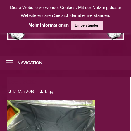
Zum
Diese Website verwendet Cookies. Mit der Nutzung dieser
Inhalt
Website erklären Sie sich damit einverstanden.
springen
Mehr Informationen
Einverstanden
Eine
weitere
NAVIGATION
WordPress-
Website
Dsc08083
17. Mai 2013
biggi