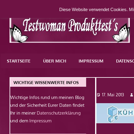
Zum
Diese Website verwendet Cookies. Mit
Inhalt
springen
Eine
weitere
STARTSEITE
ÜBER MICH
IMPRESSUM
DATENS
WordPress-
Website
Logo
WICHTIGE WISSENWERTE INFOS
17. Mai 2013
Wichtige Infos rund um meinen Blog
und der Sicherheit Eurer Daten findet
Ihr in meiner
Datenschutzerklärung
und dem
Impressum