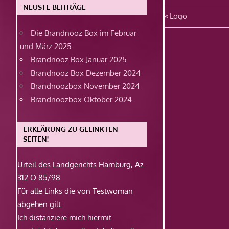
NEUSTE BEITRÄGE
Beitragsn
Vorheriger
Logo
Beitrag:
Die Brandnooz Box im Februar
und März 2025
Brandnooz Box Januar 2025
Brandnooz Box Dezember 2024
Brandnoozbox November 2024
Brandnoozbox Oktober 2024
ERKLÄRUNG ZU GELINKTEN
SEITEN!
Urteil des Landgerichts Hamburg, Az.
312 O 85/98
Für alle Links die von Testwoman
abgehen gilt:
Ich distanziere mich hiermit