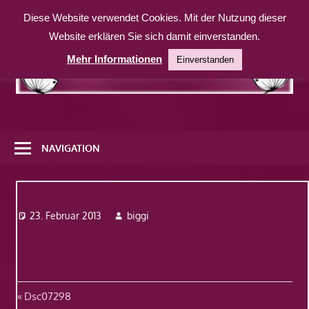
Zum
Diese Website verwendet Cookies. Mit der Nutzung dieser
Inhalt
Website erklären Sie sich damit einverstanden.
springen
Mehr Informationen
Einverstanden
Eine
weitere
NAVIGATION
WordPress-
Website
Dsc07298
23. Februar 2013
biggi
Beitragsnavigation
Vorheriger
Dsc07298