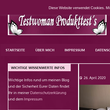
Zum
Diese Website verwendet Cookies. Mit
Inhalt
springen
Eine
weitere
STARTSEITE
ÜBER MICH
IMPRESSUM
DATENS
WordPress-
Website
Lancome
WICHTIGE WISSENWERTE INFOS
26. April 2020
Wichtige Infos rund um meinen Blog
und der Sicherheit Eurer Daten findet
Ihr in meiner
Datenschutzerklärung
und dem
Impressum