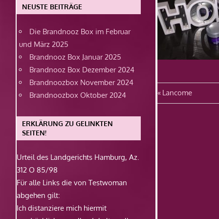
NEUSTE BEITRÄGE
Die Brandnooz Box im Februar
und März 2025
Brandnooz Box Januar 2025
Brandnooz Box Dezember 2024
Brandnoozbox November 2024
Beitragsn
Vorheriger
Lancome
Brandnoozbox Oktober 2024
Beitrag:
ERKLÄRUNG ZU GELINKTEN
SEITEN!
Urteil des Landgerichts Hamburg, Az.
312 O 85/98
Für alle Links die von Testwoman
abgehen gilt:
Ich distanziere mich hiermit