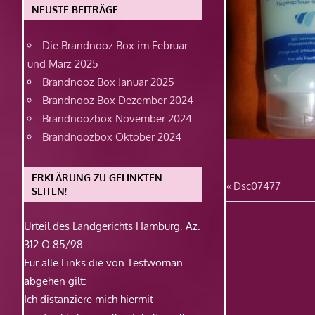
NEUSTE BEITRÄGE
Die Brandnooz Box im Februar
und März 2025
Brandnooz Box Januar 2025
Brandnooz Box Dezember 2024
Brandnoozbox November 2024
Brandnoozbox Oktober 2024
ERKLÄRUNG ZU GELINKTEN
Beitragsn
Vorheriger
Dsc07477
SEITEN!
Beitrag:
Urteil des Landgerichts Hamburg, Az.
312 O 85/98
Für alle Links die von Testwoman
abgehen gilt:
Ich distanziere mich hiermit