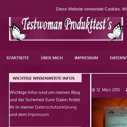
Zum
Diese Website verwendet Cookies. Mit
Inhalt
springen
Eine
weitere
STARTSEITE
ÜBER MICH
IMPRESSUM
DATENS
WordPress-
Website
Dsc07477
WICHTIGE WISSENWERTE INFOS
12. März 2013
Wichtige Infos rund um meinen Blog
und der Sicherheit Eurer Daten findet
Ihr in meiner
Datenschutzerklärung
und dem
Impressum