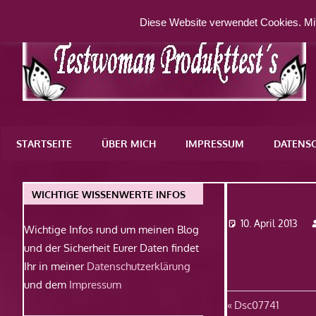
Zum
Diese Website verwendet Cookies. Mit
Inhalt
springen
Eine
weitere
STARTSEITE
ÜBER MICH
IMPRESSUM
DATENS
WordPress-
Website
Dsc07741
WICHTIGE WISSENWERTE INFOS
10. April 2013
Wichtige Infos rund um meinen Blog
und der Sicherheit Eurer Daten findet
Ihr in meiner
Datenschutzerklärung
und dem
Impressum
Beitragsn
Vorheriger
Dsc07741