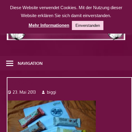
Zum
Diese Website verwendet Cookies. Mit der Nutzung dieser
Inhalt
Website erklären Sie sich damit einverstanden.
springen
Mehr Informationen
Einverstanden
Eine
weitere
NAVIGATION
WordPress-
Website
Dsc08117
23. Mai 2013
biggi