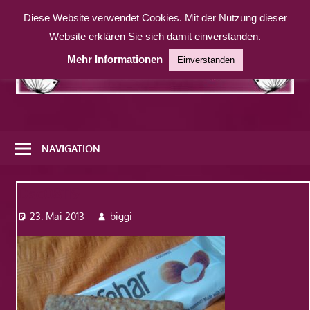
Zum
Diese Website verwendet Cookies. Mit der Nutzung dieser
Inhalt
Website erklären Sie sich damit einverstanden.
springen
Mehr Informationen
Einverstanden
Eine
weitere
NAVIGATION
WordPress-
Website
Dsc08119
23. Mai 2013
biggi