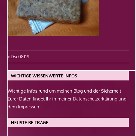
Beitragsnavigation
Vorheriger
Dsc08119
Beitrag:
WICHTIGE WISSENWERTE INFOS
Wichtige Infos rund um meinen Blog und der Sicherheit
Eurer Daten findet Ihr in meiner
Datenschutzerklärung
und
dem
Impressum
NEUSTE BEITRÄGE