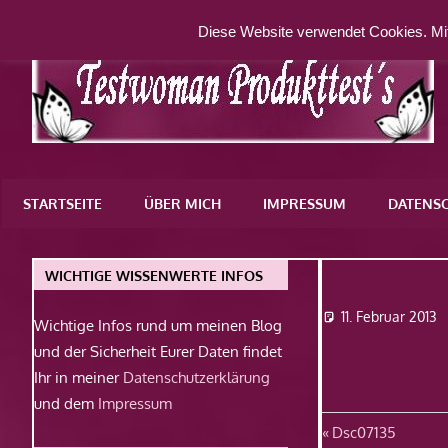
Zum
Diese Website verwendet Cookies. Mit
Inhalt
springen
Eine
weitere
STARTSEITE
ÜBER MICH
IMPRESSUM
DATENS
WordPress-
Website
Dsc07135
WICHTIGE WISSENWERTE INFOS
11. Februar 2013
Wichtige Infos rund um meinen Blog
und der Sicherheit Eurer Daten findet
Ihr in meiner
Datenschutzerklärung
und dem
Impressum
Beitragsn
Vorheriger
Dsc07135