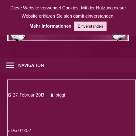
Zum
Diese Website verwendet Cookies. Mit der Nutzung dieser
Inhalt
Website erklären Sie sich damit einverstanden.
springen
Mehr Informationen
Einverstanden
Eine
weitere
NAVIGATION
WordPress-
Website
Dsc07302
27. Februar 2013
biggi
Beitragsnavigation
Vorheriger
Dsc07302