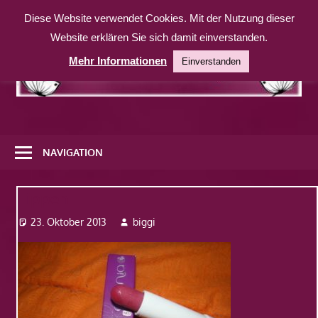
Zum
Diese Website verwendet Cookies. Mit der Nutzung dieser
Inhalt
Website erklären Sie sich damit einverstanden.
springen
Mehr Informationen
Einverstanden
Eine
weitere
NAVIGATION
WordPress-
Website
Lippen
23. Oktober 2013
biggi