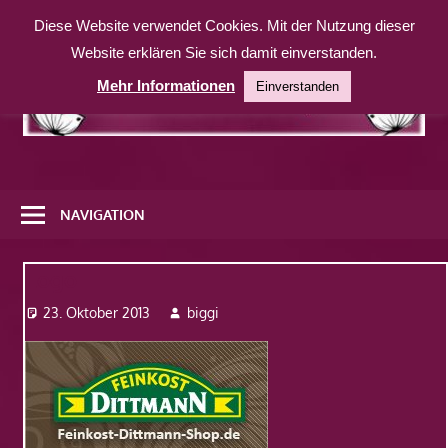
Zum
Diese Website verwendet Cookies. Mit der Nutzung dieser
Inhalt
Website erklären Sie sich damit einverstanden.
springen
Mehr Informationen
Einverstanden
Eine
weitere
NAVIGATION
WordPress-
Website
Logo
23. Oktober 2013
biggi