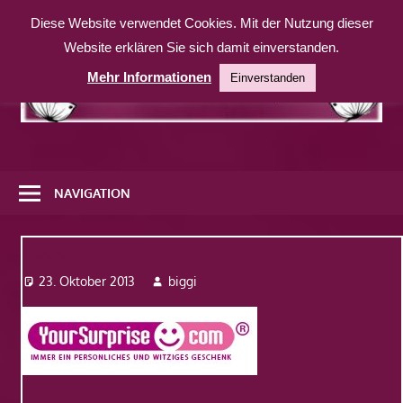
Zum
Diese Website verwendet Cookies. Mit der Nutzung dieser
Inhalt
Website erklären Sie sich damit einverstanden.
springen
Mehr Informationen
Einverstanden
Eine
weitere
NAVIGATION
WordPress-
Website
Logo
23. Oktober 2013
biggi