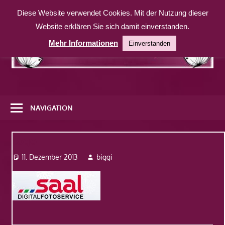
Zum
Diese Website verwendet Cookies. Mit der Nutzung dieser
Inhalt
Website erklären Sie sich damit einverstanden.
springen
Mehr Informationen
Einverstanden
Eine
weitere
NAVIGATION
WordPress-
Website
logo
11. Dezember 2013
biggi