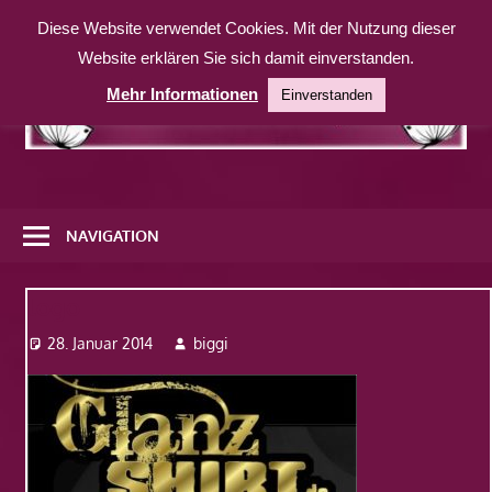
Zum
Diese Website verwendet Cookies. Mit der Nutzung dieser
Inhalt
Website erklären Sie sich damit einverstanden.
springen
Mehr Informationen
Einverstanden
Eine
weitere
NAVIGATION
WordPress-
Website
logo
28. Januar 2014
biggi