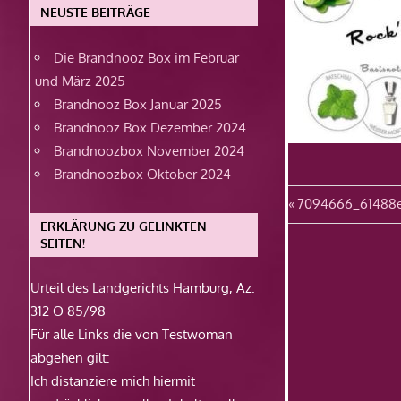
NEUSTE BEITRÄGE
Die Brandnooz Box im Februar
und März 2025
Brandnooz Box Januar 2025
Brandnooz Box Dezember 2024
Brandnoozbox November 2024
Brandnoozbox Oktober 2024
Beitragsn
Vorheriger
7094666_61488
Beitrag:
ERKLÄRUNG ZU GELINKTEN
SEITEN!
Urteil des Landgerichts Hamburg, Az.
312 O 85/98
Für alle Links die von Testwoman
abgehen gilt:
Ich distanziere mich hiermit