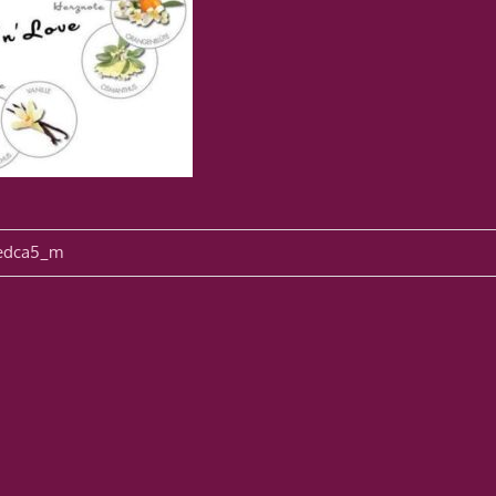
avigation
edca5_m