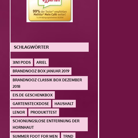
SCHLAGWÖRTER
3IN1 PODS
ARIEL
BRANDNOOZ BOX JANUAR 2019
BRANDNOOZ CLASSIK BOX DEZEMBER
2018
EIS.DE GESCHENKBOX
GARTENSTECKDOSE
HAUSHALT
LENOR
PRODUKTTEST
SCHONUNGSLOSE ENTFERNUNG DER
HORNHAUT
SUMMER FOOT FOR MEN
TRND