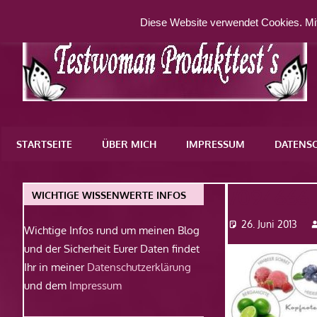
Zum
Diese Website verwendet Cookies. Mit
Inhalt
springen
Eine
weitere
STARTSEITE
ÜBER MICH
IMPRESSUM
DATENS
WordPress-
Website
7094666
WICHTIGE WISSENWERTE INFOS
26. Juni 2013
Wichtige Infos rund um meinen Blog
und der Sicherheit Eurer Daten findet
Ihr in meiner
Datenschutzerklärung
und dem
Impressum