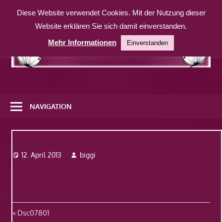
Zum
Diese Website verwendet Cookies. Mit der Nutzung dieser
Inhalt
Website erklären Sie sich damit einverstanden.
springen
Mehr Informationen
Einverstanden
Eine
weitere
NAVIGATION
WordPress-
Website
Dsc07801
12. April 2013
biggi
Beitragsnavigation
Vorheriger
Dsc07801