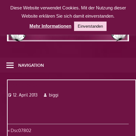
Zum
Diese Website verwendet Cookies. Mit der Nutzung dieser
Inhalt
Website erklären Sie sich damit einverstanden.
springen
Mehr Informationen
Einverstanden
Eine
weitere
NAVIGATION
WordPress-
Website
Dsc07802
12. April 2013
biggi
Beitragsnavigation
Vorheriger
Dsc07802