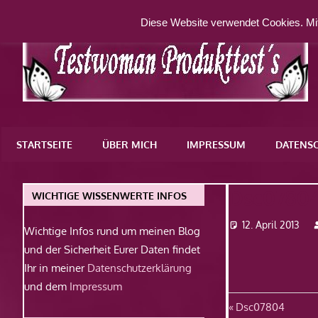
Zum
Diese Website verwendet Cookies. Mit
Inhalt
springen
Eine
weitere
STARTSEITE
ÜBER MICH
IMPRESSUM
DATENS
WordPress-
Website
Dsc0780
WICHTIGE WISSENWERTE INFOS
12. April 2013
Wichtige Infos rund um meinen Blog
und der Sicherheit Eurer Daten findet
Ihr in meiner
Datenschutzerklärung
und dem
Impressum
Beitragsn
Vorheriger
Dsc07804