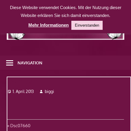
Zum
Diese Website verwendet Cookies. Mit der Nutzung dieser
Inhalt
Website erklären Sie sich damit einverstanden.
springen
Mehr Informationen
Einverstanden
Eine
weitere
NAVIGATION
WordPress-
Website
Dsc07660
1. April 2013
biggi
Beitragsnavigation
Vorheriger
Dsc07660