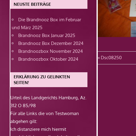
NEUSTE BEITRÄGE
Die Brandnooz Box im Februar
und März 2025
Brandnooz Box Januar 2025
Brandnooz Box Dezember 2024
Brandnoozbox November 2024
Beitragsn
Vorheriger
Dsc08250
Brandnoozbox Oktober 2024
Beitrag:
ERKLÄRUNG ZU GELINKTEN
SEITEN!
Urteil des Landgerichts Hamburg, Az.
312 O 85/98
Für alle Links die von Testwoman
abgehen gilt:
Ich distanziere mich hiermit