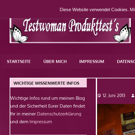
Zum
Diese Website verwendet Cookies. Mit
Inhalt
springen
Eine
weitere
STARTSEITE
ÜBER MICH
IMPRESSUM
DATENS
WordPress-
Website
Dsc0825
WICHTIGE WISSENWERTE INFOS
12. Juni 2013
Wichtige Infos rund um meinen Blog
und der Sicherheit Eurer Daten findet
Ihr in meiner
Datenschutzerklärung
und dem
Impressum