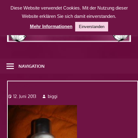
Zum
Diese Website verwendet Cookies. Mit der Nutzung dieser
Inhalt
Website erklären Sie sich damit einverstanden.
springen
Mehr Informationen
Einverstanden
Eine
weitere
NAVIGATION
WordPress-
Website
Dsc08254
12. Juni 2013
biggi