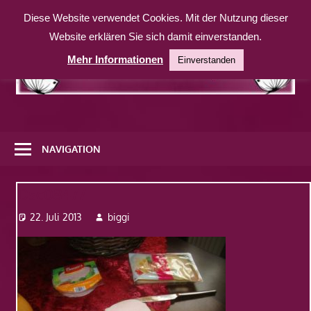
Zum
Diese Website verwendet Cookies. Mit der Nutzung dieser
Inhalt
Website erklären Sie sich damit einverstanden.
springen
Mehr Informationen
Einverstanden
Eine
weitere
NAVIGATION
WordPress-
Website
Dsc08477
22. Juli 2013
biggi