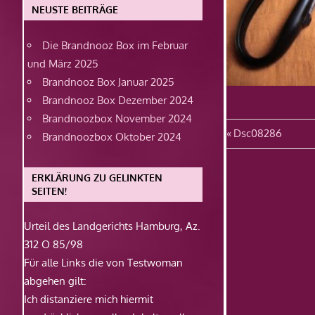
NEUSTE BEITRÄGE
Die Brandnooz Box im Februar
und März 2025
Brandnooz Box Januar 2025
Brandnooz Box Dezember 2024
Brandnoozbox November 2024
Beitragsn
Vorheriger
Dsc08286
Brandnoozbox Oktober 2024
Beitrag:
ERKLÄRUNG ZU GELINKTEN
SEITEN!
Urteil des Landgerichts Hamburg, Az.
312 O 85/98
Für alle Links die von Testwoman
abgehen gilt:
Ich distanziere mich hiermit