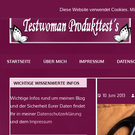
Zum
Diese Website verwendet Cookies. Mit
Inhalt
springen
Eine
weitere
STARTSEITE
ÜBER MICH
IMPRESSUM
DATENS
WordPress-
Website
Dsc0828
WICHTIGE WISSENWERTE INFOS
10. Juni 2013
Wichtige Infos rund um meinen Blog
und der Sicherheit Eurer Daten findet
Ihr in meiner
Datenschutzerklärung
und dem
Impressum