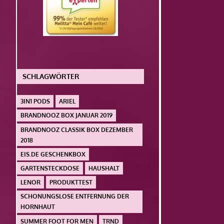
SCHLAGWÖRTER
3IN1 PODS
ARIEL
BRANDNOOZ BOX JANUAR 2019
BRANDNOOZ CLASSIK BOX DEZEMBER
2018
EIS.DE GESCHENKBOX
GARTENSTECKDOSE
HAUSHALT
LENOR
PRODUKTTEST
SCHONUNGSLOSE ENTFERNUNG DER
HORNHAUT
SUMMER FOOT FOR MEN
TRND