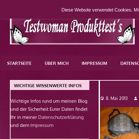
Zum
Diese Website verwendet Cookies. Mit
Inhalt
springen
Eine
weitere
STARTSEITE
ÜBER MICH
IMPRESSUM
DATENS
WordPress-
Website
Dsc0787
WICHTIGE WISSENWERTE INFOS
8. Mai 2013
Wichtige Infos rund um meinen Blog
und der Sicherheit Eurer Daten findet
Ihr in meiner
Datenschutzerklärung
und dem
Impressum