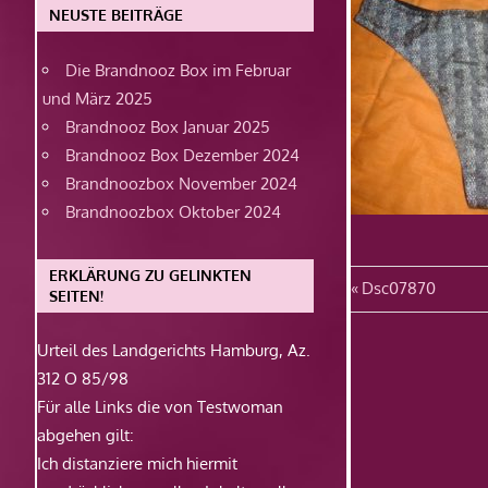
NEUSTE BEITRÄGE
Die Brandnooz Box im Februar
und März 2025
Brandnooz Box Januar 2025
Brandnooz Box Dezember 2024
Brandnoozbox November 2024
Brandnoozbox Oktober 2024
ERKLÄRUNG ZU GELINKTEN
Beitragsn
Vorheriger
Dsc07870
SEITEN!
Beitrag:
Urteil des Landgerichts Hamburg, Az.
312 O 85/98
Für alle Links die von Testwoman
abgehen gilt:
Ich distanziere mich hiermit