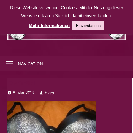
Zum
Diese Website verwendet Cookies. Mit der Nutzung dieser
Inhalt
Website erklären Sie sich damit einverstanden.
springen
Mehr Informationen
Einverstanden
Eine
weitere
NAVIGATION
WordPress-
Website
Dsc07871
8. Mai 2013
biggi