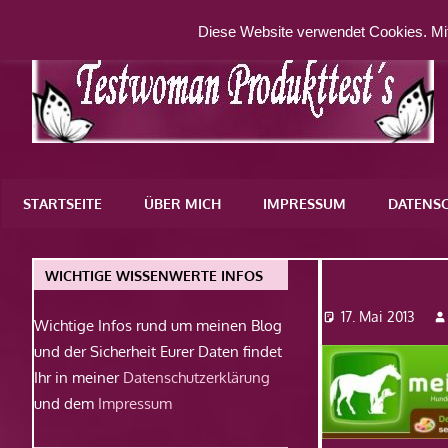
Zum
Diese Website verwendet Cookies. Mit
Inhalt
springen
Eine
weitere
STARTSEITE
ÜBER MICH
IMPRESSUM
DATENS
WordPress-
Website
Logo
WICHTIGE WISSENWERTE INFOS
17. Mai 2013
Wichtige Infos rund um meinen Blog
und der Sicherheit Eurer Daten findet
Ihr in meiner
Datenschutzerklärung
und dem
Impressum