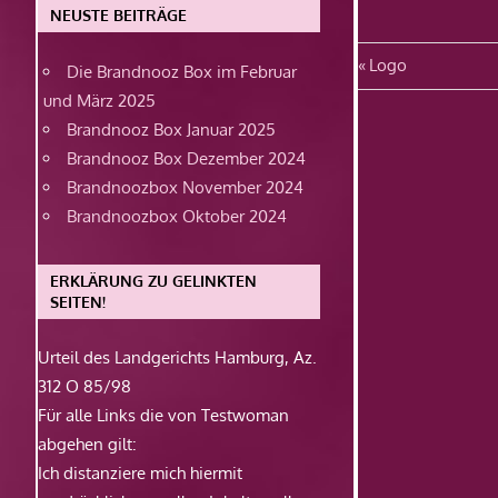
NEUSTE BEITRÄGE
Beitragsn
Vorheriger
Logo
Die Brandnooz Box im Februar
Beitrag:
und März 2025
Brandnooz Box Januar 2025
Brandnooz Box Dezember 2024
Brandnoozbox November 2024
Brandnoozbox Oktober 2024
ERKLÄRUNG ZU GELINKTEN
SEITEN!
Urteil des Landgerichts Hamburg, Az.
312 O 85/98
Für alle Links die von Testwoman
abgehen gilt:
Ich distanziere mich hiermit