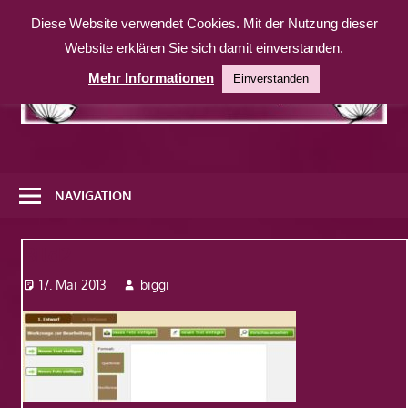
Zum
Diese Website verwendet Cookies. Mit der Nutzung dieser
Inhalt
Website erklären Sie sich damit einverstanden.
springen
Mehr Informationen
Einverstanden
Eine
weitere
NAVIGATION
WordPress-
Website
Bild2
17. Mai 2013
biggi