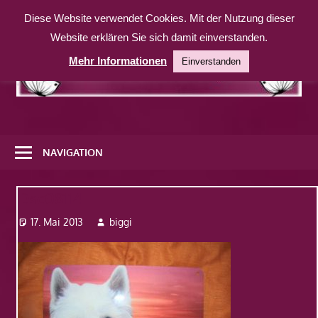
Zum
Diese Website verwendet Cookies. Mit der Nutzung dieser
Inhalt
Website erklären Sie sich damit einverstanden.
springen
Mehr Informationen
Einverstanden
Eine
weitere
NAVIGATION
WordPress-
Website
Dsc08114
17. Mai 2013
biggi