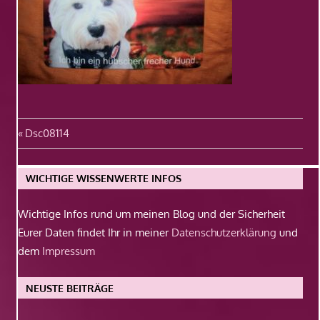
Beitragsnavigation
Vorheriger
Dsc08114
Beitrag:
WICHTIGE WISSENWERTE INFOS
Wichtige Infos rund um meinen Blog und der Sicherheit
Eurer Daten findet Ihr in meiner
Datenschutzerklärung
und
dem
Impressum
NEUSTE BEITRÄGE