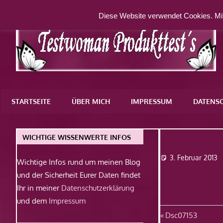
Zum
Diese Website verwendet Cookies. Mit
Inhalt
springen
Eine
weitere
STARTSEITE
ÜBER MICH
IMPRESSUM
DATENS
WordPress-
Website
Dsc07153
WICHTIGE WISSENWERTE INFOS
3. Februar 2013
Wichtige Infos rund um meinen Blog
und der Sicherheit Eurer Daten findet
Ihr in meiner
Datenschutzerklärung
und dem
Impressum
Beitragsn
Vorheriger
Dsc07153