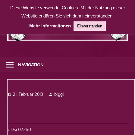
Zum
Diese Website verwendet Cookies. Mit der Nutzung dieser
Inhalt
Website erklären Sie sich damit einverstanden.
springen
Mehr Informationen
Einverstanden
Eine
weitere
NAVIGATION
WordPress-
Website
Dsc07260
21. Februar 2013
biggi
Beitragsnavigation
Vorheriger
Dsc07260