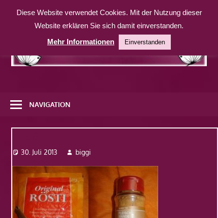
Zum
Diese Website verwendet Cookies. Mit der Nutzung dieser
Inhalt
Website erklären Sie sich damit einverstanden.
springen
Mehr Informationen
Einverstanden
Eine
weitere
NAVIGATION
WordPress-
Website
Bild8
30. Juli 2013
biggi