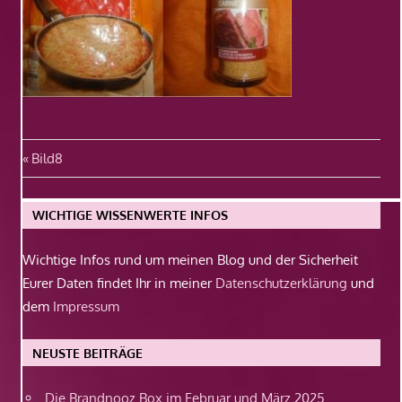
Beitragsnavigation
Vorheriger
Bild8
Beitrag:
WICHTIGE WISSENWERTE INFOS
Wichtige Infos rund um meinen Blog und der Sicherheit
Eurer Daten findet Ihr in meiner
Datenschutzerklärung
und
dem
Impressum
NEUSTE BEITRÄGE
Die Brandnooz Box im Februar und März 2025