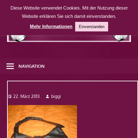
Zum
Diese Website verwendet Cookies. Mit der Nutzung dieser
Inhalt
Website erklären Sie sich damit einverstanden.
springen
Mehr Informationen
Einverstanden
Eine
weitere
NAVIGATION
WordPress-
Website
Dsc07545
22. März 2013
biggi