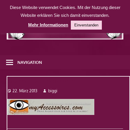
Zum
Diese Website verwendet Cookies. Mit der Nutzung dieser
Inhalt
Website erklären Sie sich damit einverstanden.
springen
Mehr Informationen
Einverstanden
Eine
weitere
NAVIGATION
WordPress-
Website
6827793_257d1d877c_m
22. März 2013
biggi